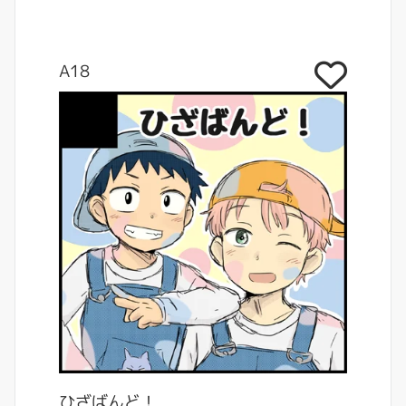
A18
ひざばんど！