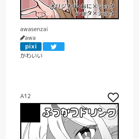
awasenzai
awa
pixi
v
かわいい
A12