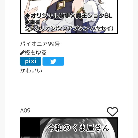
パイオニア99号
柊もゆる
pixi
v
かわいい
A09