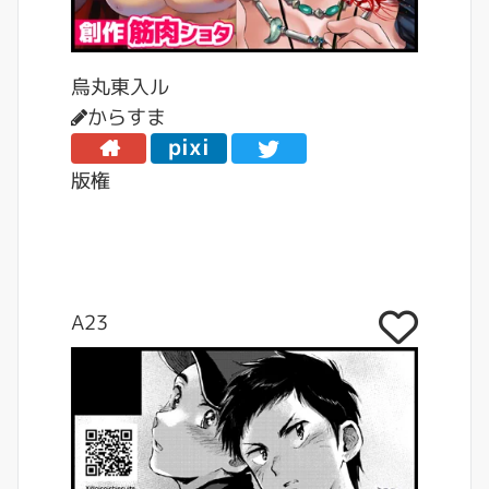
烏丸東入ル
からすま
pixi
v
版権
A23