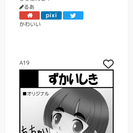
るあ
pixi
v
かわいい
A19