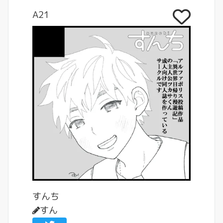
A21
すんち
すん