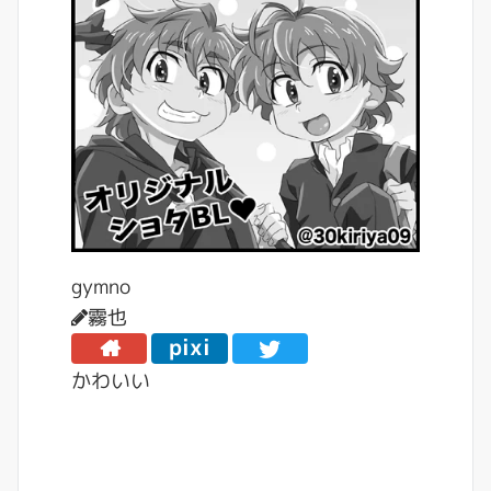
gymno
霧也
pixi
v
かわいい