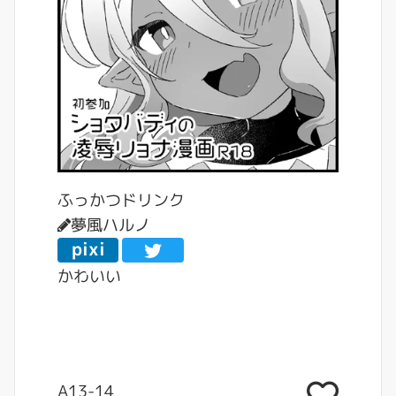
ふっかつドリンク
夢風ハルノ
pixi
v
かわいい
A13-14