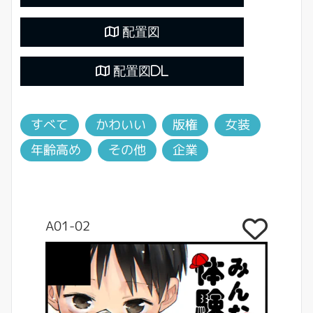
配置図
配置図DL
すべて
かわいい
版権
女装
年齢高め
その他
企業
A01-02