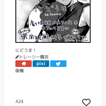
にどうま！
トレーシー鶴吉
pixi
v
版権
A24