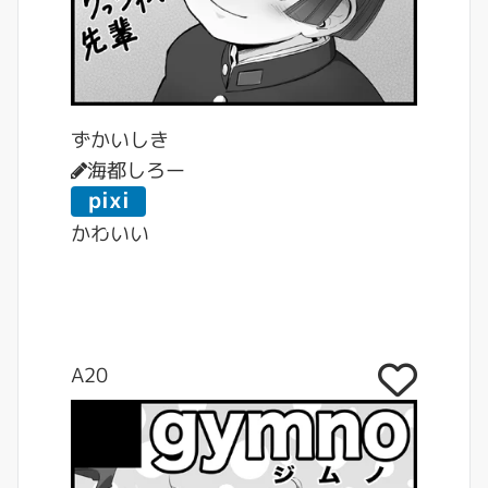
ずかいしき
海都しろー
pixi
v
かわいい
A20