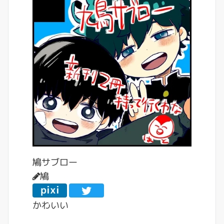
鳩サブロー
鳩
pixi
v
かわいい