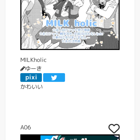
MILKholic
ゆーき
pixi
v
かわいい
A06