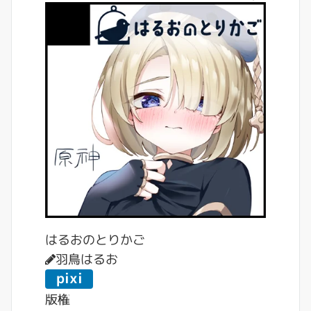
はるおのとりかご
羽鳥はるお
pixi
v
版権