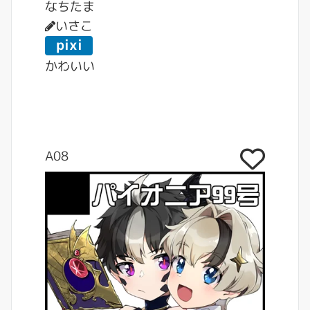
なちたま
いさこ
pixi
v
かわいい
A08