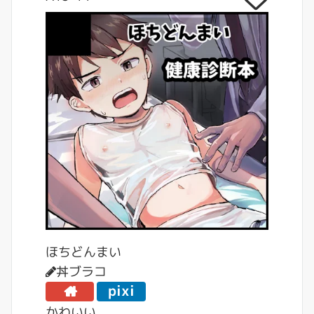
ほちどんまい
丼ブラコ
pixi
v
かわいい