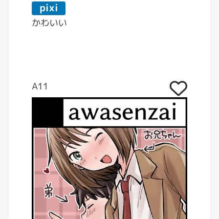
pixi
v
かわいい
A11